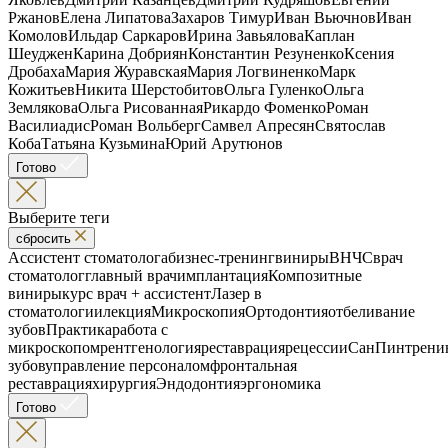
Ржанов
Елена Липатова
Захаров Тимур
Иван Вьючнов
Иван
Комолов
Ильдар Саркаров
Ирина Завьялова
Каплан
Шеуджен
Карина Добриян
Константин Резуненко
Ксения
Дробаха
Мария Журавская
Мария Логвиненко
Марк
Кожитьев
Никита Шерстобитов
Ольга Гуленко
Ольга
Землякова
Ольга Рисованная
Рикардо Фоменко
Роман
Василиадис
Роман Вольберг
Самвел Апресян
Святослав
Коба
Татьяна Кузьмина
Юрий Арутюнов
Готово
Выберите теги
сбросить
Ассистент стоматолога
бизнес-тренинг
виниры
ВНЧС
врач
стоматолог
главный врач
имплантация
Композитные
виниры
курс врач + ассистент
Лазер в
стоматологии
лекция
Микроскопия
Ортодонтия
отбеливание
зубов
Практика
работа с
микроскопом
рентгенология
реставрация
рецессии
СанПин
трени
зубов
управление персоналом
фронтальная
реставрация
хирургия
Эндодонтия
эргономика
Готово