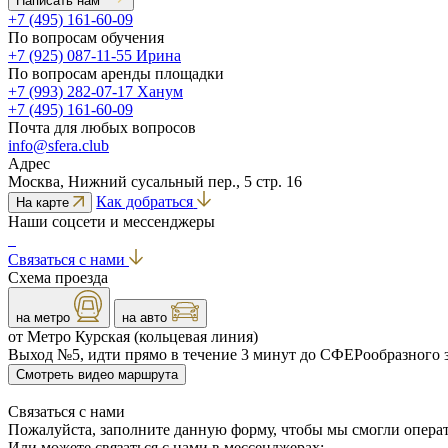
Написать нам
+7 (495) 161-60-09
По вопросам обучения
+7 (925) 087-11-55 Ирина
По вопросам аренды площадки
+7 (993) 282-07-17 Ханум
+7 (495) 161-60-09
Почта для любых вопросов
info@sfera.club
Адрес
Москва, Нижний сусальный пер., 5 стр. 16
Как добраться
На карте
Наши соцсети и мессенджеры
Связаться с нами
Схема проезда
на метро
на авто
от Метро Курская (кольцевая линия)
Выход №5, идти прямо в течение 3 минут до СФЕРообразного 
Смотреть видео маршрута
Связаться
c нами
Пожалуйста, заполните данную форму, чтобы мы смогли опера
Или можете связаться с нами в мессенджерах: