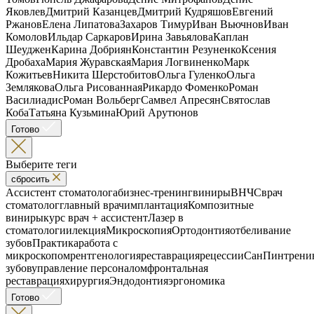
Яковлев
Дмитрий Казанцев
Дмитрий Кудряшов
Евгений
Ржанов
Елена Липатова
Захаров Тимур
Иван Вьючнов
Иван
Комолов
Ильдар Саркаров
Ирина Завьялова
Каплан
Шеуджен
Карина Добриян
Константин Резуненко
Ксения
Дробаха
Мария Журавская
Мария Логвиненко
Марк
Кожитьев
Никита Шерстобитов
Ольга Гуленко
Ольга
Землякова
Ольга Рисованная
Рикардо Фоменко
Роман
Василиадис
Роман Вольберг
Самвел Апресян
Святослав
Коба
Татьяна Кузьмина
Юрий Арутюнов
Готово
Выберите теги
сбросить
Ассистент стоматолога
бизнес-тренинг
виниры
ВНЧС
врач
стоматолог
главный врач
имплантация
Композитные
виниры
курс врач + ассистент
Лазер в
стоматологии
лекция
Микроскопия
Ортодонтия
отбеливание
зубов
Практика
работа с
микроскопом
рентгенология
реставрация
рецессии
СанПин
трени
зубов
управление персоналом
фронтальная
реставрация
хирургия
Эндодонтия
эргономика
Готово