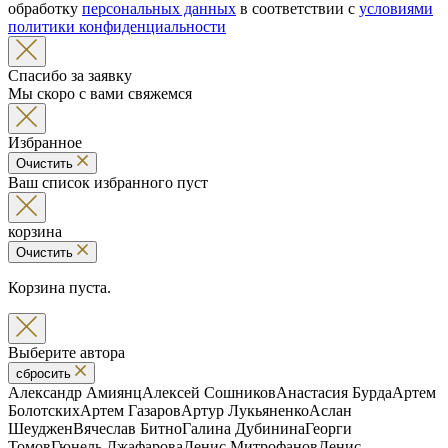
обработку
персональных данных
в соответствии с
условиями
политики конфиденциальности
Спасибо за заявку
Мы скоро с вами свяжемся
Избранное
Очистить
Ваш список избранного пуст
корзина
Очистить
Корзина пуста.
Выберите автора
сбросить
Александр Амиянц
Алексей Сошников
Анастасия Бурда
Артем
Болотских
Артем Газаров
Артур Лукьяненко
Аслан
Шеуджен
Вячеслав Битно
Галина Дубинина
Георги
Томов
Гюнель Джафарова
Денис Митрофанов
Денис