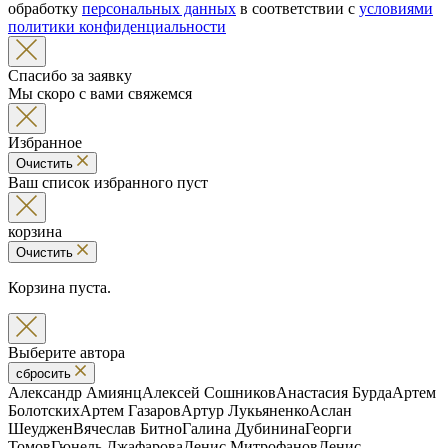
обработку
персональных данных
в соответствии с
условиями
политики конфиденциальности
Спасибо за заявку
Мы скоро с вами свяжемся
Избранное
Очистить
Ваш список избранного пуст
корзина
Очистить
Корзина пуста.
Выберите автора
сбросить
Александр Амиянц
Алексей Сошников
Анастасия Бурда
Артем
Болотских
Артем Газаров
Артур Лукьяненко
Аслан
Шеуджен
Вячеслав Битно
Галина Дубинина
Георги
Томов
Гюнель Джафарова
Денис Митрофанов
Денис