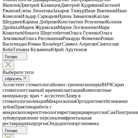
Яковлев
Дмитрий Казанцев
Дмитрий Кудряшов
Евгений
Ржанов
Елена Липатова
Захаров Тимур
Иван Вьючнов
Иван
Комолов
Ильдар Саркаров
Ирина Завьялова
Каплан
Шеуджен
Карина Добриян
Константин Резуненко
Ксения
Дробаха
Мария Журавская
Мария Логвиненко
Марк
Кожитьев
Никита Шерстобитов
Ольга Гуленко
Ольга
Землякова
Ольга Рисованная
Рикардо Фоменко
Роман
Василиадис
Роман Вольберг
Самвел Апресян
Святослав
Коба
Татьяна Кузьмина
Юрий Арутюнов
Готово
Выберите теги
сбросить
Ассистент стоматолога
бизнес-тренинг
виниры
ВНЧС
врач
стоматолог
главный врач
имплантация
Композитные
виниры
курс врач + ассистент
Лазер в
стоматологии
лекция
Микроскопия
Ортодонтия
отбеливание
зубов
Практика
работа с
микроскопом
рентгенология
реставрация
рецессии
СанПин
трени
зубов
управление персоналом
фронтальная
реставрация
хирургия
Эндодонтия
эргономика
Готово