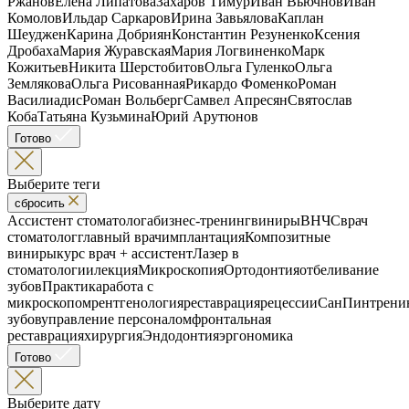
Ржанов
Елена Липатова
Захаров Тимур
Иван Вьючнов
Иван
Комолов
Ильдар Саркаров
Ирина Завьялова
Каплан
Шеуджен
Карина Добриян
Константин Резуненко
Ксения
Дробаха
Мария Журавская
Мария Логвиненко
Марк
Кожитьев
Никита Шерстобитов
Ольга Гуленко
Ольга
Землякова
Ольга Рисованная
Рикардо Фоменко
Роман
Василиадис
Роман Вольберг
Самвел Апресян
Святослав
Коба
Татьяна Кузьмина
Юрий Арутюнов
Готово
Выберите теги
сбросить
Ассистент стоматолога
бизнес-тренинг
виниры
ВНЧС
врач
стоматолог
главный врач
имплантация
Композитные
виниры
курс врач + ассистент
Лазер в
стоматологии
лекция
Микроскопия
Ортодонтия
отбеливание
зубов
Практика
работа с
микроскопом
рентгенология
реставрация
рецессии
СанПин
трени
зубов
управление персоналом
фронтальная
реставрация
хирургия
Эндодонтия
эргономика
Готово
Выберите дату