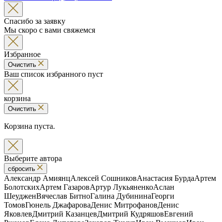
Спасибо за заявку
Мы скоро с вами свяжемся
Избранное
Очистить
Ваш список избранного пуст
корзина
Очистить
Корзина пуста.
Выберите автора
сбросить
Александр Амиянц
Алексей Сошников
Анастасия Бурда
Артем
Болотских
Артем Газаров
Артур Лукьяненко
Аслан
Шеуджен
Вячеслав Битно
Галина Дубинина
Георги
Томов
Гюнель Джафарова
Денис Митрофанов
Денис
Яковлев
Дмитрий Казанцев
Дмитрий Кудряшов
Евгений